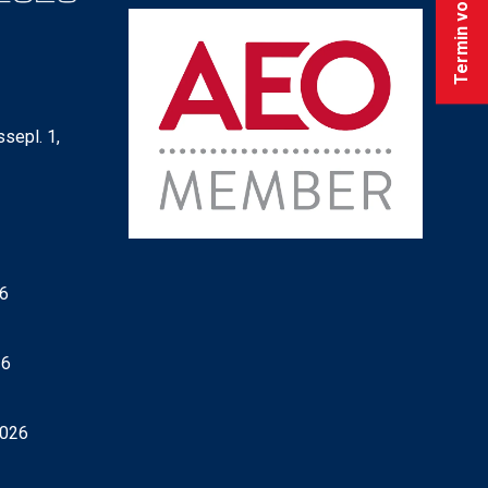
Termin vormerken
sepl. 1,
26
26
2026