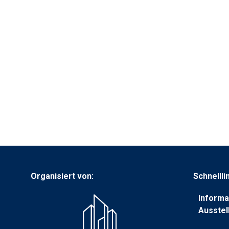
Organisiert von:
Schnellli
Informa
(wird
Ausstel
in