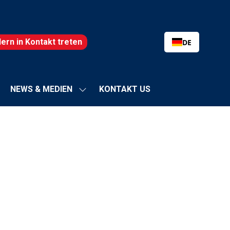
lern in Kontakt treten
DE
NEWS & MEDIEN
KONTAKT US
termenü
Show-
zeigen
Untermenü
:
für:
SSTELLUNG
NEWS
&
MEDIEN