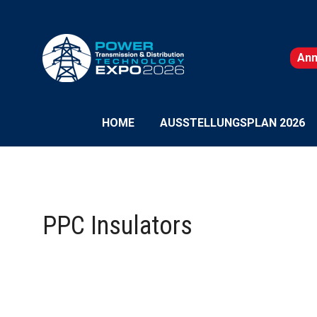
An
(wi
in
ein
neu
HOME
AUSSTELLUNGSPLAN 2026
Tab
geö
PPC Insulators