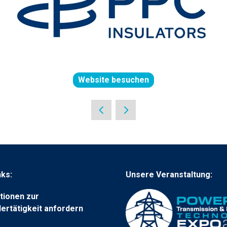
Website besuchen
(öffnet
in
einer
neuen
Registerkarte)
nks:
Unsere Veranstaltung:
tionen zur
lertätigkeit anfordern