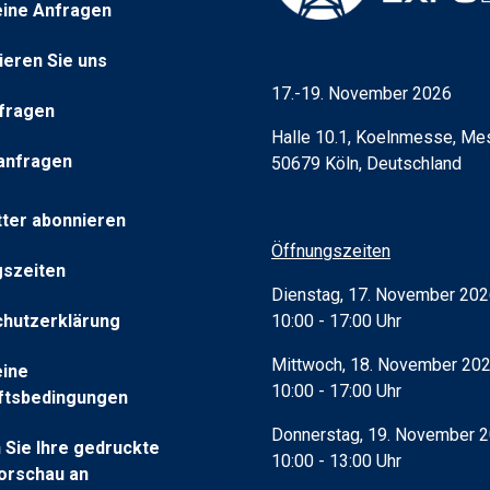
ine Anfragen
ieren Sie uns
t)
17.-19. November 2026
fragen
Halle 10.1, Koelnmesse, Mes
t)
anfragen
50679 Köln, Deutschland
ter abonnieren
rkarte)
Öffnungszeiten
szeiten
rkarte)
Dienstag, 17. November 20
10:00 - 17:00 Uhr
hutzerklärung
Mittwoch, 18. November 20
eine
10:00 - 17:00 Uhr
ftsbedingungen
Donnerstag, 19. November 
 Sie Ihre gedruckte
10:00 - 13:00 Uhr
orschau an