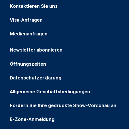
in
Kontaktieren Sie uns
Tab
(öffnet
einem
geöffnet)
in
neuen
Visa-Anfragen
(öffnet
einem
Tab
in
neuen
geöffnet)
Medienanfragen
(öffnet
einer
Tab)
in
neuen
Newsletter abonnieren
einer
Registerkarte)
(öffnet
neuen
in
Öffnungszeiten
Registerkarte)
(öffnet
einem
in
neuen
Datenschutzerklärung
(öffnet
neuem
Tab)
sich
Tab)
Allgemeine Geschäftsbedingungen
(wird
in
in
einem
Fordern Sie Ihre gedruckte Show-Vorschau an
(öffnet
einem
neuen
in
neuen
Tab)
E-Zone-Anmeldung
(wird
einem
Tab