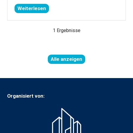
Weiterlesen
(öffnet
sich
in
1 Ergebnisse
einem
neuen
Tab)
Alle anzeigen
(öffnet
in
einer
neuen
Registerkarte)
Organisiert von: