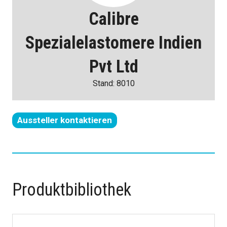
Calibre
Spezialelastomere Indien
Pvt Ltd
Stand: 8010
Aussteller kontaktieren
(wird
in
einem
neuen
Tab
Produktbibliothek
geöffnet)