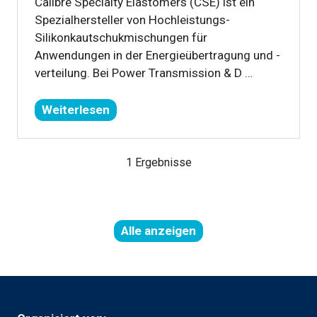
Calibre Specialty Elastomers (CSE) ist ein
Spezialhersteller von Hochleistungs-
Silikonkautschukmischungen für
Anwendungen in der Energieübertragung und -
verteilung. Bei Power Transmission & D …
Weiterlesen
(öffnet
sich
in
1 Ergebnisse
einem
neuen
Tab)
Alle anzeigen
(öffnet
in
einer
neuen
Registerkarte)