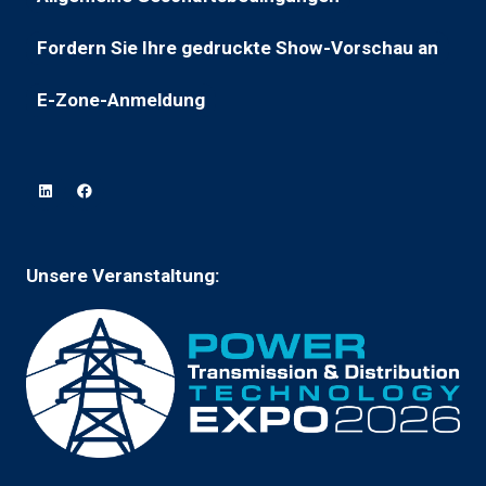
(wird
in
in
einem
Fordern Sie Ihre gedruckte Show-Vorschau an
(öffnet
einem
neuen
in
neuen
Tab)
E-Zone-Anmeldung
(wird
einem
Tab
in
neuen
geöffnet)
einem
Tab)
neuen
Tab
geöffnet)
Unsere Veranstaltung: