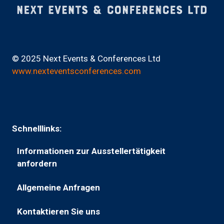
© 2025 Next Events & Conferences Ltd
www.nexteventsconferences.com
Schnelllinks:
Informationen zur Ausstellertätigkeit
(wird
anfordern
in
Allgemeine Anfragen
einem
(wird
neuen
in
Kontaktieren Sie uns
Tab
(öffnet
einem