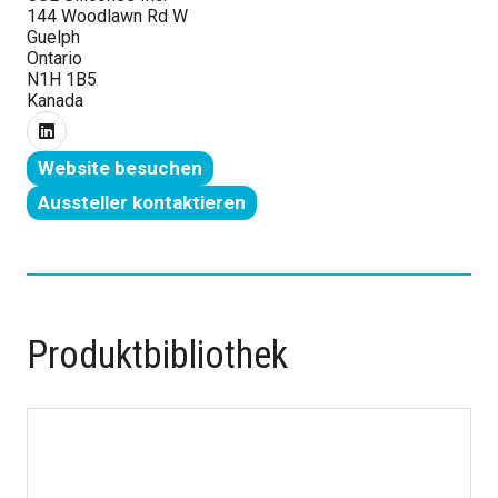
144 Woodlawn Rd W
Guelph
Ontario
N1H 1B5
Kanada
Website besuchen
(öffnet
Aussteller kontaktieren
in
(wird
einer
in
neuen
einem
Registerkarte)
neuen
Tab
Produktbibliothek
geöffnet)