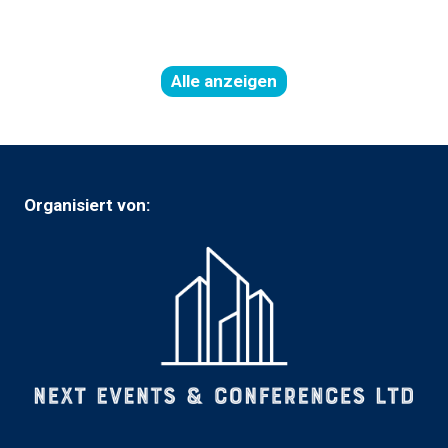
neuen
Tab)
Alle anzeigen
(öffnet
in
einer
neuen
Registerkarte)
Organisiert von: