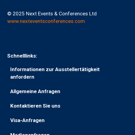
© 2025 Next Events & Conferences Ltd
www.nexteventsconferences.com
Schnelllinks:
Informationen zur Ausstellertätigkeit
(wird
anfordern
in
Allgemeine Anfragen
einem
(wird
neuen
in
Kontaktieren Sie uns
Tab
(öffnet
einem
geöffnet)
in
neuen
Visa-Anfragen
(öffnet
einem
Tab
in
neuen
geöffnet)
Medienanfragen