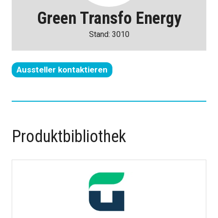
Green Transfo Energy
Stand: 3010
Aussteller kontaktieren
(wird
in
einem
neuen
Tab
Produktbibliothek
geöffnet)