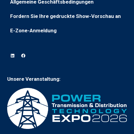
Allgemeine Geschäftsbedingungen
(wird
in
in
einem
Fordern Sie Ihre gedruckte Show-Vorschau an
(öffnet
einem
neuen
in
neuen
Tab)
E-Zone-Anmeldung
(wird
einem
Tab
in
neuen
geöffnet)
einem
Tab)
neuen
Tab
geöffnet)
Unsere Veranstaltung: