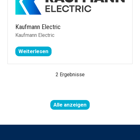
Kaufmann Electric
Kaufmann Electric
Weiterlesen
(öffnet
sich
in
2 Ergebnisse
einem
neuen
Tab)
Alle anzeigen
(öffnet
in
einer
neuen
Registerkarte)