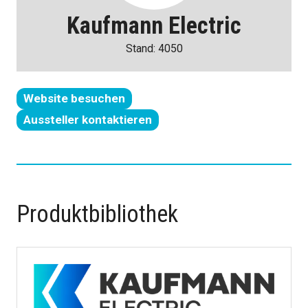
Kaufmann Electric
Stand: 4050
Website besuchen
(öffnet
Aussteller kontaktieren
in
(wird
einer
in
neuen
einem
Registerkarte)
neuen
Tab
Produktbibliothek
geöffnet)