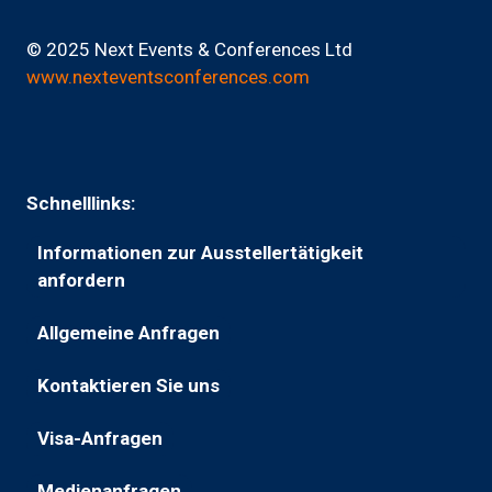
© 2025 Next Events & Conferences Ltd
www.nexteventsconferences.com
Schnelllinks:
Informationen zur Ausstellertätigkeit
(wird
anfordern
in
Allgemeine Anfragen
einem
(wird
neuen
in
Kontaktieren Sie uns
Tab
(öffnet
einem
geöffnet)
in
neuen
Visa-Anfragen
(öffnet
einem
Tab
in
neuen
geöffnet)
Medienanfragen