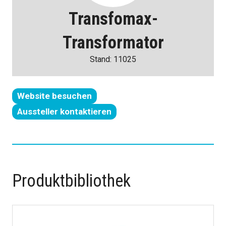
Transfomax-
Transformator
Stand: 11025
Website besuchen
(öffnet
Aussteller kontaktieren
in
(wird
einer
in
neuen
einem
Registerkarte)
neuen
Tab
Produktbibliothek
geöffnet)