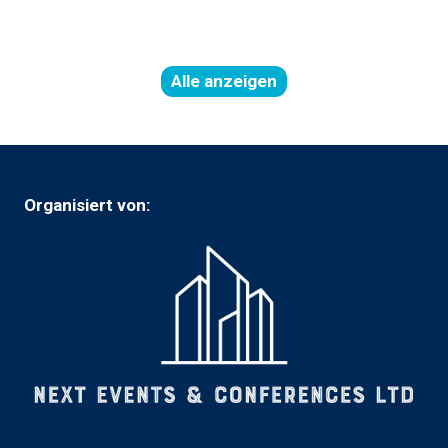
neuen
Tab)
Alle anzeigen
(öffnet
in
einer
neuen
Registerkarte)
Organisiert von: