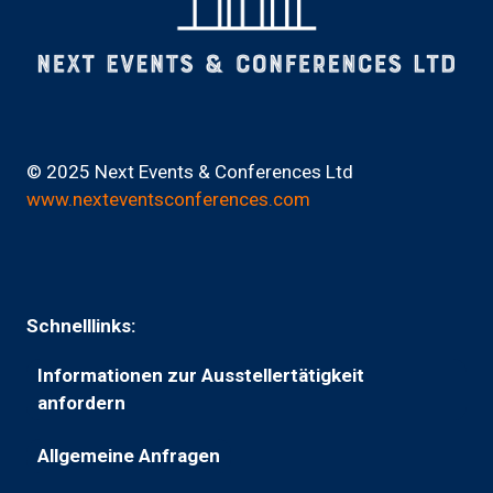
© 2025 Next Events & Conferences Ltd
www.nexteventsconferences.com
Schnelllinks:
Informationen zur Ausstellertätigkeit
(wird
anfordern
in
Allgemeine Anfragen
einem
(wird
neuen