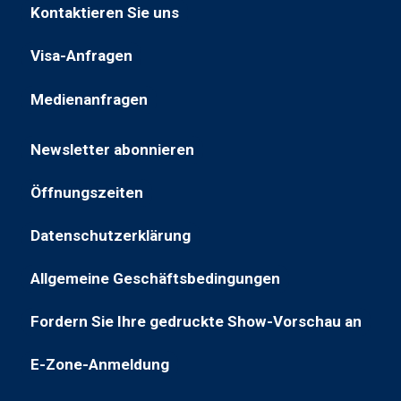
in
Kontaktieren Sie uns
Tab
(öffnet
einem
geöffnet)
in
neuen
Visa-Anfragen
(öffnet
einem
Tab
in
neuen
geöffnet)
Medienanfragen
(öffnet
einer
Tab)
in
neuen
Newsletter abonnieren
einer
Registerkarte)
(öffnet
neuen
in
Öffnungszeiten
Registerkarte)
(öffnet
einem
in
neuen
Datenschutzerklärung
(öffnet
neuem
Tab)
sich
Tab)
Allgemeine Geschäftsbedingungen
(wird
in
in
einem
Fordern Sie Ihre gedruckte Show-Vorschau an
(öffnet
einem
neuen
in
neuen
Tab)
E-Zone-Anmeldung
(wird
einem
Tab
in
neuen
geöffnet)