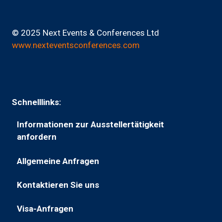
© 2025 Next Events & Conferences Ltd
www.nexteventsconferences.com
Schnelllinks:
Informationen zur Ausstellertätigkeit
(wird
anfordern
in
Allgemeine Anfragen
einem
(wird
neuen
in
Kontaktieren Sie uns
Tab
(öffnet
einem
geöffnet)
in
neuen
Visa-Anfragen
(öffnet
einem
Tab