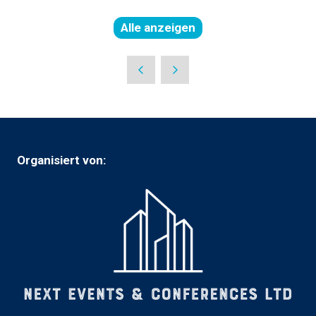
Alle anzeigen
(öffnet
in
einer
neuen
Registerkarte)
Organisiert von: