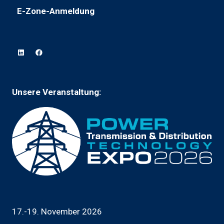
in
neuen
Tab)
E-Zone-Anmeldung
(wird
einem
Tab
in
neuen
geöffnet)
einem
Tab)
neuen
Tab
geöffnet)
Unsere Veranstaltung:
17.-19. November 2026