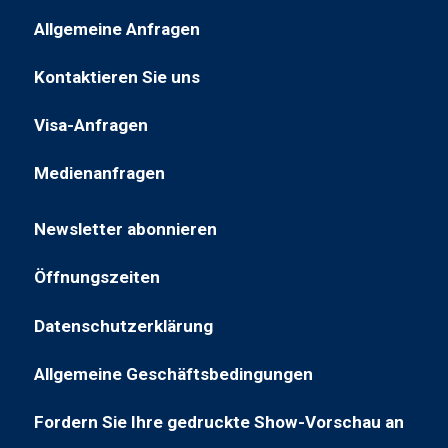
in
Allgemeine Anfragen
einem
(wird
neuen
in
Kontaktieren Sie uns
Tab
(öffnet
einem
geöffnet)
in
neuen
Visa-Anfragen
(öffnet
einem
Tab
in
neuen
geöffnet)
Medienanfragen
(öffnet
einer
Tab)
in
neuen
Newsletter abonnieren
einer
Registerkarte)
(öffnet
neuen
in
Öffnungszeiten
Registerkarte)
(öffnet
einem
in
neuen
Datenschutzerklärung
(öffnet
neuem
Tab)
sich
Tab)
Allgemeine Geschäftsbedingungen
(wird
in
in
einem
Fordern Sie Ihre gedruckte Show-Vorschau an
(öffnet
einem
neuen