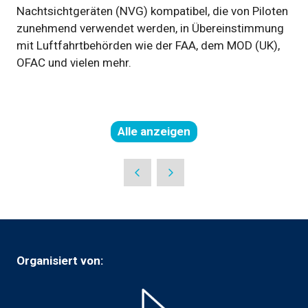
Nachtsichtgeräten (NVG) kompatibel, die von Piloten
zunehmend verwendet werden, in Übereinstimmung
mit Luftfahrtbehörden wie der FAA, dem MOD (UK),
OFAC und vielen mehr.
Alle anzeigen
(öffnet
in
einer
neuen
Registerkarte)
Organisiert von: