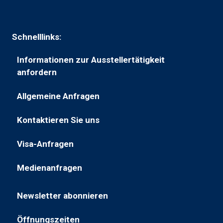
Schnelllinks:
Informationen zur Ausstellertätigkeit
(wird
anfordern
in
Allgemeine Anfragen
einem
(wird
neuen
in
Kontaktieren Sie uns
Tab
(öffnet
einem
geöffnet)
in
neuen
Visa-Anfragen
(öffnet
einem
Tab
in
neuen
geöffnet)
Medienanfragen
(öffnet
einer
Tab)
in
neuen
Newsletter abonnieren
einer
Registerkarte)
(öffnet
neuen
in
Öffnungszeiten