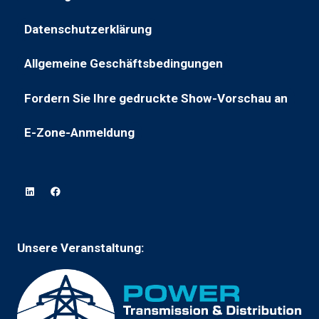
Registerkarte)
(öffnet
einem
in
neuen
Datenschutzerklärung
(öffnet
neuem
Tab)
sich
Tab)
Allgemeine Geschäftsbedingungen
(wird
in
in
einem
Fordern Sie Ihre gedruckte Show-Vorschau an
(öffnet
einem
neuen
in
neuen
Tab)
E-Zone-Anmeldung
(wird
einem
Tab
in
neuen
geöffnet)
einem
Tab)
neuen
Tab
geöffnet)
Unsere Veranstaltung: