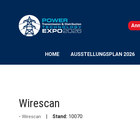
An
(wi
in
ein
neu
HOME
AUSSTELLUNGSPLAN 2026
Tab
geö
Wirescan
Stand:
10070
Wirescan