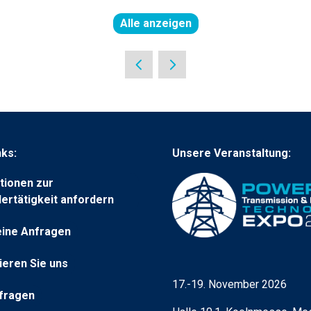
Alle anzeigen
(öffnet
in
einer
neuen
Registerkarte)
nks:
Unsere Veranstaltung:
tionen zur
lertätigkeit anfordern
ine Anfragen
ieren Sie uns
t)
17.-19. November 2026
fragen