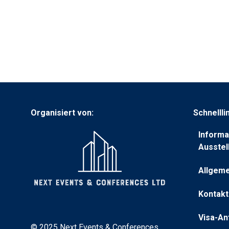
Organisiert von:
Schnellli
Informa
(wird
Ausstel
in
Allgeme
einem
(wird
neuen
in
Kontakt
Tab
(öffnet
einem
geöffne
in
neuen
Visa-An
(öffnet
einem
Tab
© 2025 Next Events & Conferences