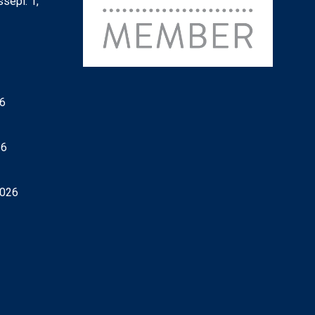
sepl. 1,
26
26
2026