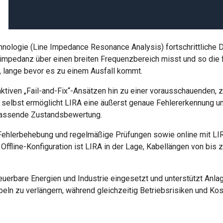
chnologie (Line Impedance Resonance Analysis) fortschrittlich
elimpedanz über einen breiten Frequenzbereich misst und so die
, lange bevor es zu einem Ausfall kommt.
ktiven „Fail-and-Fix“-Ansätzen hin zu einer vorausschauenden, z
 selbst ermöglicht LIRA eine äußerst genaue Fehlererkennung und
mfassende Zustandsbewertung.
 Fehlerbehebung und regelmäßige Prüfungen sowie online mit LIR
Offline-Konfiguration ist LIRA in der Lage, Kabellängen von bi
uerbare Energien und Industrie eingesetzt und unterstützt Anlag
eln zu verlängern, während gleichzeitig Betriebsrisiken und Ko