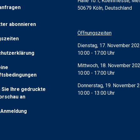
Halle 10.1, Koelnmesse, Mes
t)
anfragen
50679 Köln, Deutschland
ter abonnieren
rkarte)
Öffnungszeiten
szeiten
rkarte)
Dienstag, 17. November 20
10:00 - 17:00 Uhr
hutzerklärung
Mittwoch, 18. November 20
eine
10:00 - 17:00 Uhr
ftsbedingungen
Donnerstag, 19. November 
 Sie Ihre gedruckte
10:00 - 13:00 Uhr
orschau an
-Anmeldung
t)