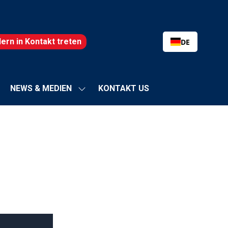
lern in Kontakt treten
DE
NEWS & MEDIEN
KONTAKT US
termenü
Show-
zeigen
Untermenü
:
für:
SSTELLUNG
NEWS
&
MEDIEN