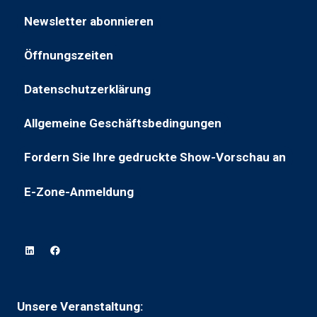
in
neuen
Newsletter abonnieren
einer
Registerkarte)
(öffnet
neuen
in
Öffnungszeiten
Registerkarte)
(öffnet
einem
in
neuen
Datenschutzerklärung
(öffnet
neuem
Tab)
sich
Tab)
Allgemeine Geschäftsbedingungen
(wird
in
in
einem
Fordern Sie Ihre gedruckte Show-Vorschau an
(öffnet
einem
neuen
in
neuen
Tab)
E-Zone-Anmeldung
(wird
einem
Tab
in
neuen
geöffnet)
einem
Tab)
neuen
Tab
geöffnet)
Unsere Veranstaltung: