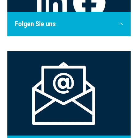
Folgen Sie uns
Vergessen Sie nicht, uns zu taggen und
#PowerTransTech2026 zu verwenden. Wir
helfen Ihnen, Ihre Reichweite zu erhöhen,
indem wir Ihre Inhalte mit unserem Publikum
teilen!