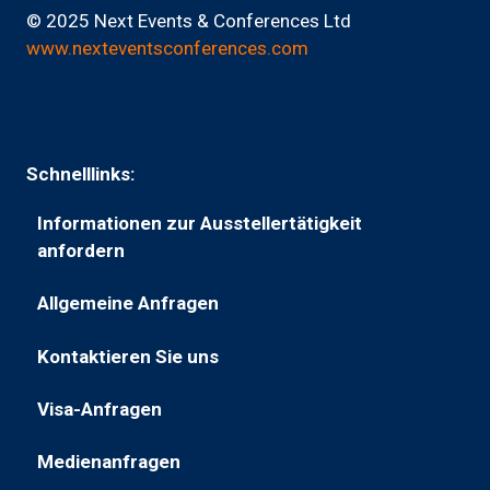
© 2025 Next Events & Conferences Ltd
www.nexteventsconferences.com
Schnelllinks:
Informationen zur Ausstellertätigkeit
(wird
anfordern
in
Allgemeine Anfragen
einem
(wird
neuen
in
Kontaktieren Sie uns
Tab
(öffnet
einem
geöffnet)
in
neuen
Visa-Anfragen
(öffnet
einem
Tab
in
neuen
geöffnet)
Medienanfragen
(öffnet
einer
Tab)