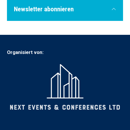
Newsletter abonnieren
Verpassen Sie keine Neuigkeiten mehr.
Organisiert von:
Abonnieren Sie den Newsletter der Power
Transmission & Distribution Technology Expo,
um die neuesten
Veranstaltungsankündigungen, Branchen-
Insights, Aussteller-Spotlights und exklusive
Möglichkeiten direkt in Ihren Posteingang zu
erhalten. Bleiben Sie auf dem Laufenden und
erfahren Sie als Erster, was im Vorfeld der
nächsten Veranstaltung passiert.