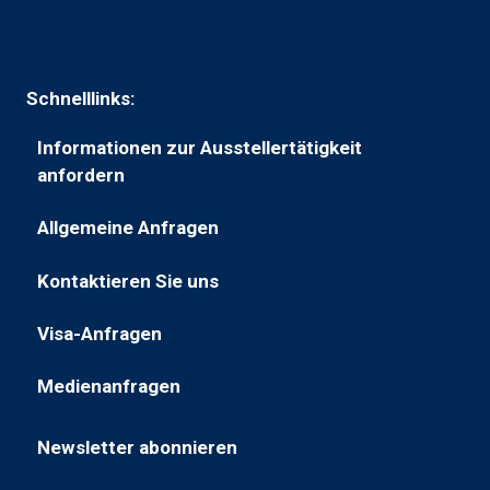
Schnelllinks:
Informationen zur Ausstellertätigkeit
(wird
anfordern
in
Allgemeine Anfragen
einem
(wird
neuen
in
Kontaktieren Sie uns
Tab
(öffnet
einem
geöffnet)
in
neuen
Visa-Anfragen
(öffnet
einem
Tab
in
neuen
geöffnet)
Medienanfragen
(öffnet
einer
Tab)
in
neuen
Newsletter abonnieren
einer
Registerkarte)
(öffnet
neuen
in